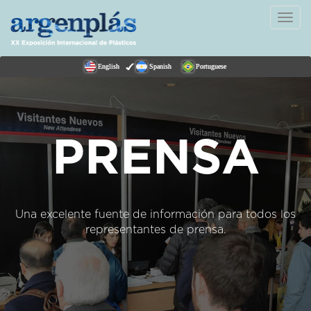
Togg
navi
English
Spanish
Portuguese
PRENSA
Una excelente fuente de información para todos los
representantes de prensa.